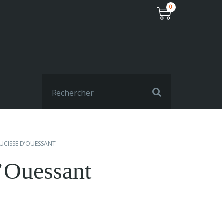
0
UCISSE D’OUESSANT
’Ouessant