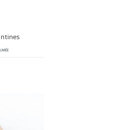
ntines
FUMÉE