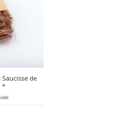
 Saucisse de
 »
FUMÉE