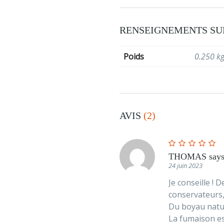
Cialis
en
ligne
RENSEIGNEMENTS SU
Poids
0.250 k
AVIS
(2)
THOMAS
say
24 juin 2023
Je conseille ! 
conservateurs, 
Du boyau natu
La fumaison es