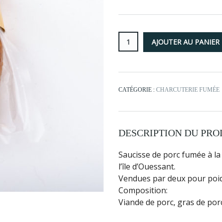
CATÉGORIE :
CHARCUTERIE FUMÉE
DESCRIPTION DU PRO
Saucisse de porc fumée à la 
l’île d’Ouessant.
Vendues par deux pour poid
Composition:
Viande de porc, gras de porc
acheter