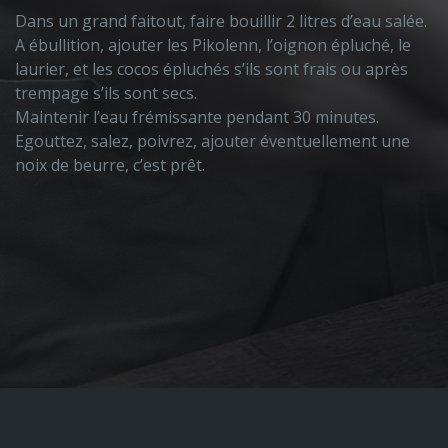
½
Dans un grand faitout, faire bouillir 2 litres d’eau salée.
Se
A ébullition, ajouter les Pikolenn, l’oignon épluché, le
laurier, et les cocos épluchés s’ils sont frais ou après
Pr
trempage s’ils sont secs.
F
Maintenir l’eau frémissante pendant 30 minutes.
fr
Egouttez, salez, poivrez, ajouter éventuellement une
R
noix de beurre, c’est prêt.
Fa
V
In
C
c
p
Sa
B
Fa