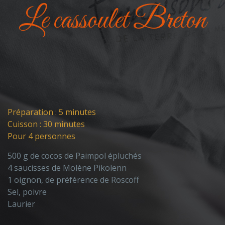
Le cassoulet Breton
Préparation : 5 minutes
P
Cuisson : 30 minutes
C
Pour 4 personnes
3
500 g de cocos de Paimpol épluchés
70
4 saucisses de Molène Pikolenn
55
1 oignon, de préférence de Roscoff
4
Sel, poivre
7
Laurier
1
7